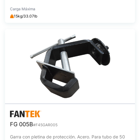
Carga Máxima
15kg/33.07lb
FG 005B
#F45GAR005
Garra con pletina de protección. Acero. Para tubo de 50