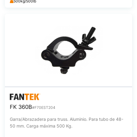
500kg/500lb
FK 360B
#F70EST204
Garra/Abrazadera para truss. Aluminio. Para tubo de 48-
50 mm. Carga máxima 500 Kg.