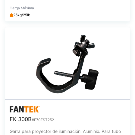
Carga Máxima
25kg/25lb
FK 300B
#F70EST252
Garra para proyector de iluminación. Aluminio. Para tubo