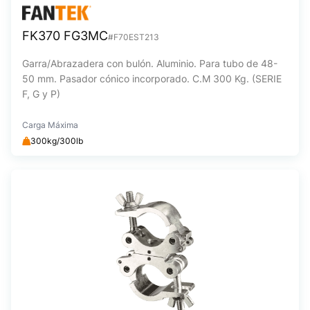
FK370 FG3MC
#F70EST213
Garra/Abrazadera con bulón. Aluminio. Para tubo de 48-
50 mm. Pasador cónico incorporado. C.M 300 Kg. (SERIE
F, G y P)
Carga Máxima
300kg/300lb