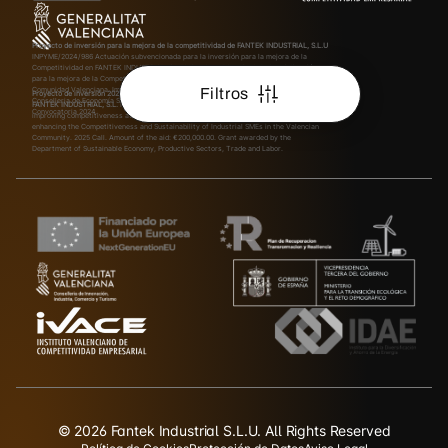
Proyecto de inversión para la mejora de la competitividad de FANTEK INDUSTRIAL, S.L.U
INPYME/2024/986
Actuación subvencionada para la inversión para la mejora de la
Competitividad en FANTEK INDUSTRIAL, S.L.U. Ayuda en Materia de Industrialización
para la mejora de la Competitividad y Sostenibilidad de las Pymes Industriales de la
Comunidad Valenciana. Importe de la ayuda: 21.304,50€. Subvención concedida por la
Filtros
Proyecto de inversión 2025 para la mejora de la competitividad y sostenibilidad de
Conselleria de Economía Sostenible, Sectores Productivos, Comercio y Trabajo.
FANTEK INDUSTRIAL, S.L.
INPYME/2025/580
Subsidized action for investment aimed at
Convocatoria 2024.
improving competitiveness at FANTEK INDUSTRIAL, S.L. Aid in Industrialization for
enhancing the Competitiveness and Sustainability of Industrial SMEs in the Valencian
Community. 2025 Call. Amount of the aid: €200,000.00. Grant awarded by the
Department of Sustainable Economy, Productive Sectors, Trade and Labor.
© 2026 Fantek Industrial S.L.U. All Rights Reserved