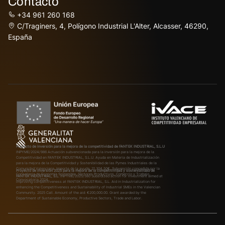
Contacto
+34 961 260 168
C/Traginers, 4, Polígono Industrial L'Alter, Alcasser, 46290,
España
Proyecto de inversión para la mejora de la competitividad de FANTEK INDUSTRIAL, S.L.U
INPYME/2024/986
Actuación subvencionada para la inversión para la mejora de la
Competitividad en FANTEK INDUSTRIAL, S.L.U. Ayuda en Materia de Industrialización
para la mejora de la Competitividad y Sostenibilidad de las Pymes Industriales de la
Comunidad Valenciana. Importe de la ayuda: 21.304,50€. Subvención concedida por la
Proyecto de inversión 2025 para la mejora de la competitividad y sostenibilidad de
Conselleria de Economía Sostenible, Sectores Productivos, Comercio y Trabajo.
FANTEK INDUSTRIAL, S.L.
INPYME/2025/580
Subsidized action for investment aimed at
Convocatoria 2024.
improving competitiveness at FANTEK INDUSTRIAL, S.L. Aid in Industrialization for
enhancing the Competitiveness and Sustainability of Industrial SMEs in the Valencian
Community. 2025 Call. Amount of the aid: €200,000.00. Grant awarded by the
Department of Sustainable Economy, Productive Sectors, Trade and Labor.