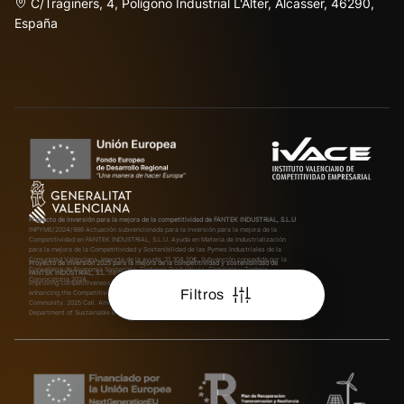
C/Traginers, 4, Polígono Industrial L'Alter, Alcasser, 46290,
España
Proyecto de inversión para la mejora de la competitividad de FANTEK INDUSTRIAL, S.L.U
INPYME/2024/986
Actuación subvencionada para la inversión para la mejora de la
Competitividad en FANTEK INDUSTRIAL, S.L.U. Ayuda en Materia de Industrialización
para la mejora de la Competitividad y Sostenibilidad de las Pymes Industriales de la
Comunidad Valenciana. Importe de la ayuda: 21.304,50€. Subvención concedida por la
Proyecto de inversión 2025 para la mejora de la competitividad y sostenibilidad de
Conselleria de Economía Sostenible, Sectores Productivos, Comercio y Trabajo.
FANTEK INDUSTRIAL, S.L.
INPYME/2025/580
Subsidized action for investment aimed at
Convocatoria 2024.
improving competitiveness at FANTEK INDUSTRIAL, S.L. Aid in Industrialization for
Filtros
enhancing the Competitiveness and Sustainability of Industrial SMEs in the Valencian
Community. 2025 Call. Amount of the aid: €200,000.00. Grant awarded by the
Department of Sustainable Economy, Productive Sectors, Trade and Labor.