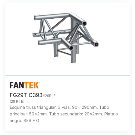
FG29T C393
#29RIIE
(29 RII E)
Esquina truss triangular. 3 vías. 90º. 290mm. Tubo
principal: 50x2mm. Tubo secundario: 20x2mm. Plata o
negro. SERIE G