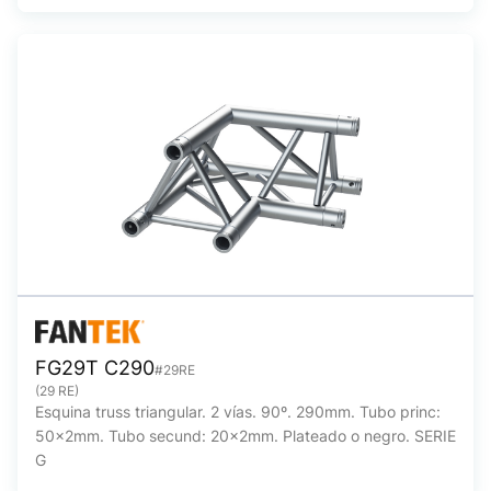
FG29T C290
#29RE
(29 RE)
Esquina truss triangular. 2 vías. 90º. 290mm. Tubo princ:
50x2mm. Tubo secund: 20x2mm. Plateado o negro. SERIE
G