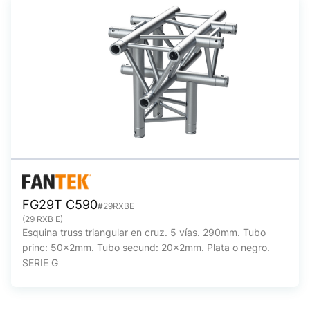
FG29T C590
#29RXBE
(29 RXB E)
Esquina truss triangular en cruz. 5 vías. 290mm. Tubo
princ: 50x2mm. Tubo secund: 20x2mm. Plata o negro.
SERIE G