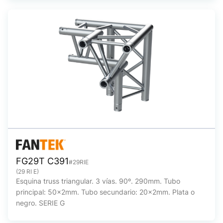
FG29T C391
#29RIE
(29 RI E)
Esquina truss triangular. 3 vías. 90º. 290mm. Tubo
principal: 50x2mm. Tubo secundario: 20x2mm. Plata o
negro. SERIE G