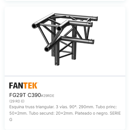
FG29T C390
#29RDE
(29 RD E)
Esquina truss triangular. 3 vías. 90º. 290mm. Tubo princ:
50x2mm. Tubo secund: 20x2mm. Plateado o negro. SERIE
G