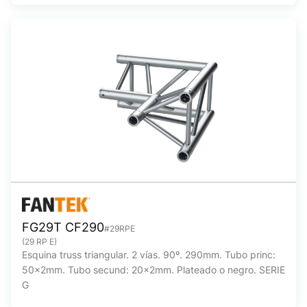
FG29T CF290
#29RPE
(29 RP E)
Esquina truss triangular. 2 vías. 90º. 290mm. Tubo princ:
50x2mm. Tubo secund: 20x2mm. Plateado o negro. SERIE
G