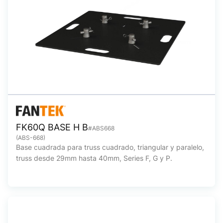
FK60Q BASE H B
#ABS668
(ABS-668)
Base cuadrada para truss cuadrado, triangular y paralelo,
truss desde 29mm hasta 40mm, Series F, G y P.