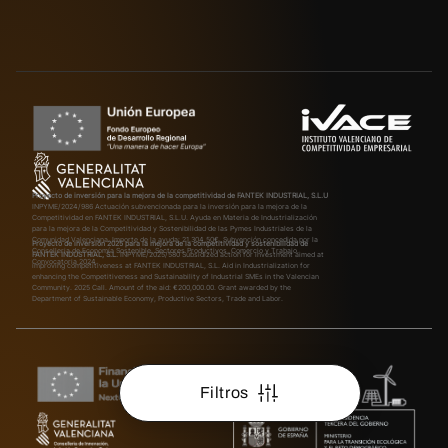
Proyecto de inversión para la mejora de la competitividad de FANTEK INDUSTRIAL, S.L.U
INPYME/2024/986
Actuación subvencionada para la inversión para la mejora de la
Competitividad en FANTEK INDUSTRIAL, S.L.U. Ayuda en Materia de Industrialización
para la mejora de la Competitividad y Sostenibilidad de las Pymes Industriales de la
Comunidad Valenciana. Importe de la ayuda: 21.304,50€. Subvención concedida por la
Proyecto de inversión 2025 para la mejora de la competitividad y sostenibilidad de
Conselleria de Economía Sostenible, Sectores Productivos, Comercio y Trabajo.
FANTEK INDUSTRIAL, S.L.
INPYME/2025/580
Subsidized action for investment aimed at
Convocatoria 2024.
improving competitiveness at FANTEK INDUSTRIAL, S.L. Aid in Industrialization for
enhancing the Competitiveness and Sustainability of Industrial SMEs in the Valencian
Community. 2025 Call. Amount of the aid: €200,000.00. Grant awarded by the
Department of Sustainable Economy, Productive Sectors, Trade and Labor.
Filtros