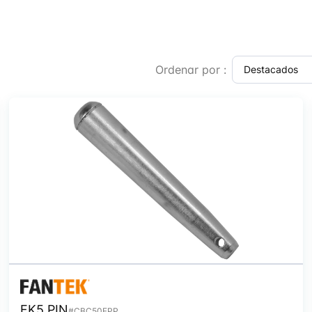
Ordenar por :
FK5 PIN
#CBC50FPP