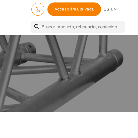
|
Acceso área privada
ES
EN