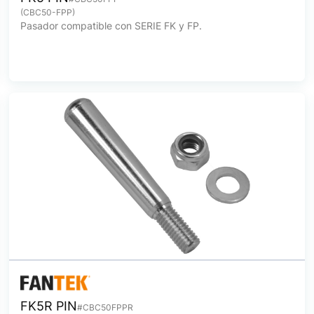
(CBC50-FPP)
Pasador compatible con SERIE FK y FP.
FK5R PIN
#CBC50FPPR