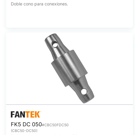
Doble cono para conexiones.
FK5 DC 050
#CBC50FDC50
(CBC50-DC50)