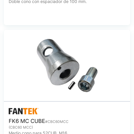
Doble cono con espaciador de 100 mm.
FK6 MC CUBE
#CBC60MCC
(CBC60 MCC)
Medio cono para 52CUB, M16.