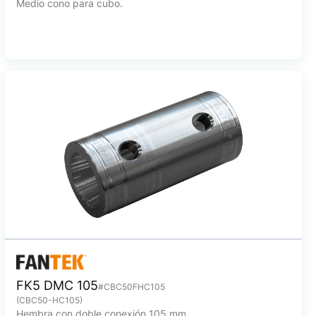
Medio cono para cubo.
FK5 DMC 105
#CBC50FHC105
(CBC50-HC105)
Hembra con doble conexión 105 mm.