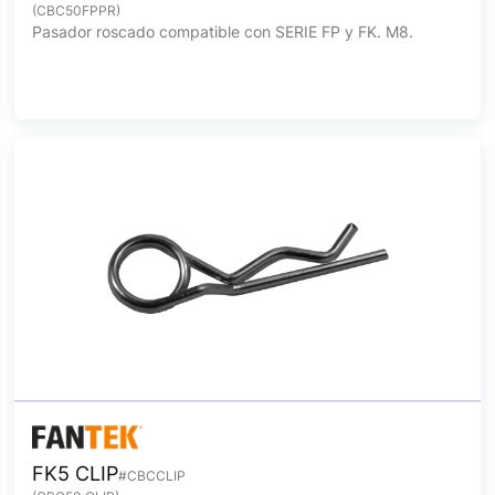
(CBC50FPPR)
Pasador roscado compatible con SERIE FP y FK. M8.
FK5 CLIP
#CBCCLIP