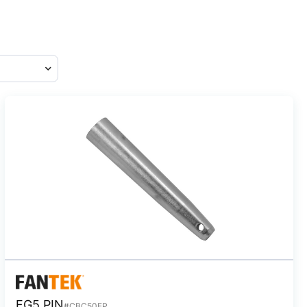
FG5 PIN
#CBC50EP