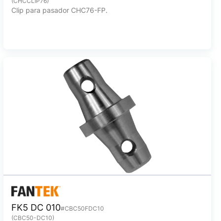
(CHCCLIP76)
Clip para pasador CHC76-FP.
FK5 DC 010
#CBC50FDC10
(CBC50-DC10)