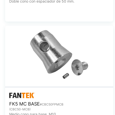
Doble cono con espaciador de 50 mm.
FK5 MC BASE
#CBC50FPMCB
(CBC50-MCB)
Medio cono para base, M10.