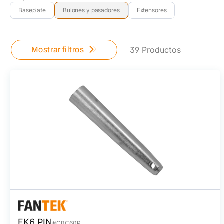
Baseplate
Bulones y pasadores
Extensores
39 Productos
Mostrar filtros
FK6 PIN
#CBC60P