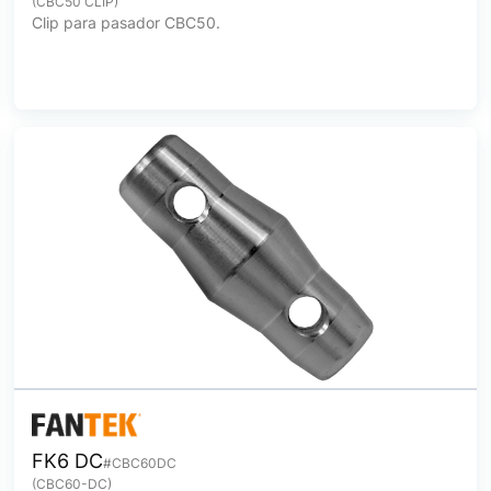
(CBC50 CLIP)
Clip para pasador CBC50.
FK6 DC
#CBC60DC
(CBC60-DC)