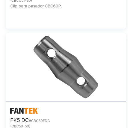
(CBCCLIP60)
Clip para pasador CBC60P.
FK5 DC
#CBC50FDC
(CBC50-50)