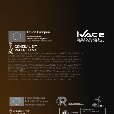
Proyecto de inversión para la mejora de la competitividad de FANTEK INDUSTRIAL, S.L.U
INPYME/2024/986
Actuación subvencionada para la inversión para la mejora de la
Competitividad en FANTEK INDUSTRIAL, S.L.U. Ayuda en Materia de Industrialización
para la mejora de la Competitividad y Sostenibilidad de las Pymes Industriales de la
Comunidad Valenciana. Importe de la ayuda: 21.304,50€. Subvención concedida por la
Proyecto de inversión 2025 para la mejora de la competitividad y sostenibilidad de
Conselleria de Economía Sostenible, Sectores Productivos, Comercio y Trabajo.
FANTEK INDUSTRIAL, S.L.
INPYME/2025/580
Subsidized action for investment aimed at
Convocatoria 2024.
improving competitiveness at FANTEK INDUSTRIAL, S.L. Aid in Industrialization for
enhancing the Competitiveness and Sustainability of Industrial SMEs in the Valencian
Community. 2025 Call. Amount of the aid: €200,000.00. Grant awarded by the
Department of Sustainable Economy, Productive Sectors, Trade and Labor.