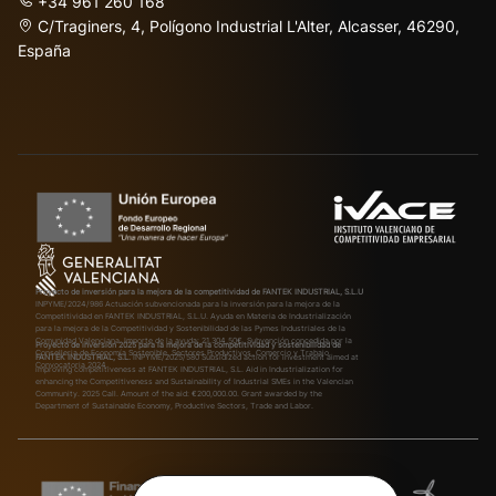
+34 961 260 168
C/Traginers, 4, Polígono Industrial L'Alter, Alcasser, 46290,
España
Proyecto de inversión para la mejora de la competitividad de FANTEK INDUSTRIAL, S.L.U
INPYME/2024/986
Actuación subvencionada para la inversión para la mejora de la
Competitividad en FANTEK INDUSTRIAL, S.L.U. Ayuda en Materia de Industrialización
para la mejora de la Competitividad y Sostenibilidad de las Pymes Industriales de la
Comunidad Valenciana. Importe de la ayuda: 21.304,50€. Subvención concedida por la
Proyecto de inversión 2025 para la mejora de la competitividad y sostenibilidad de
Conselleria de Economía Sostenible, Sectores Productivos, Comercio y Trabajo.
FANTEK INDUSTRIAL, S.L.
INPYME/2025/580
Subsidized action for investment aimed at
Convocatoria 2024.
improving competitiveness at FANTEK INDUSTRIAL, S.L. Aid in Industrialization for
enhancing the Competitiveness and Sustainability of Industrial SMEs in the Valencian
Community. 2025 Call. Amount of the aid: €200,000.00. Grant awarded by the
Department of Sustainable Economy, Productive Sectors, Trade and Labor.