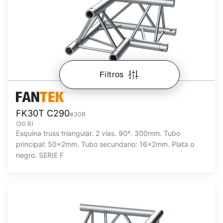
Filtros
FK30T C290
#30R
(30 R)
Esquina truss triangular. 2 vías. 90º. 300mm. Tubo
principal: 50x2mm. Tubo secundario: 16x2mm. Plata o
negro. SERIE F