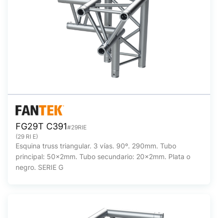
FG29T C391
#29RIE
(29 RI E)
Esquina truss triangular. 3 vías. 90º. 290mm. Tubo
principal: 50x2mm. Tubo secundario: 20x2mm. Plata o
negro. SERIE G