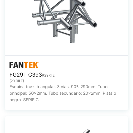
FG29T C393
#29RIIE
(29 RII E)
Esquina truss triangular. 3 vías. 90º. 290mm. Tubo
principal: 50x2mm. Tubo secundario: 20x2mm. Plata o
negro. SERIE G