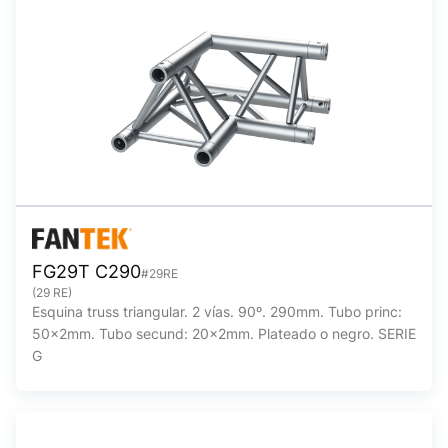
FG29T C290
#29RE
(29 RE)
Esquina truss triangular. 2 vías. 90º. 290mm. Tubo princ:
50x2mm. Tubo secund: 20x2mm. Plateado o negro. SERIE
G