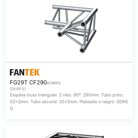
FG29T CF290
#29RPE
(29 RP E)
Esquina truss triangular. 2 vías. 90º. 290mm. Tubo princ:
50x2mm. Tubo secund: 20x2mm. Plateado o negro. SERIE
G