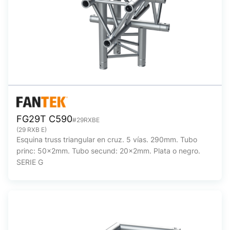
FG29T C590
#29RXBE
(29 RXB E)
Esquina truss triangular en cruz. 5 vías. 290mm. Tubo
princ: 50x2mm. Tubo secund: 20x2mm. Plata o negro.
SERIE G