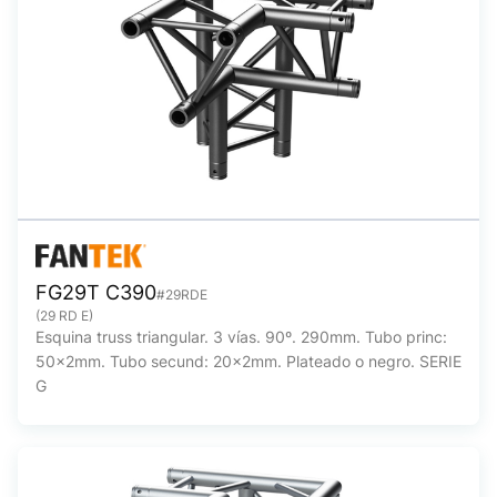
FG29T C390
#29RDE
(29 RD E)
Esquina truss triangular. 3 vías. 90º. 290mm. Tubo princ:
50x2mm. Tubo secund: 20x2mm. Plateado o negro. SERIE
G