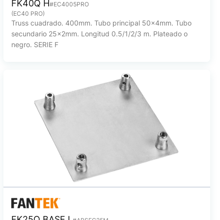
FK40Q H
#EC4005PRO
(EC40 PRO)
Truss cuadrado. 400mm. Tubo principal 50x4mm. Tubo
secundario 25x2mm. Longitud 0.5/1/2/3 m. Plateado o
negro. SERIE F
FK25Q BASE L