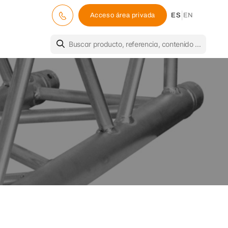
|
Acceso área privada
ES
EN