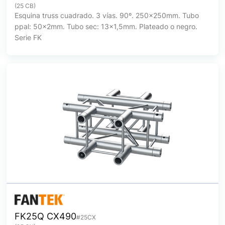
(25 CB)
Esquina truss cuadrado. 3 vías. 90º. 250x250mm. Tubo
ppal: 50x2mm. Tubo sec: 13x1,5mm. Plateado o negro.
Serie FK
FK25Q CX490
#25CX