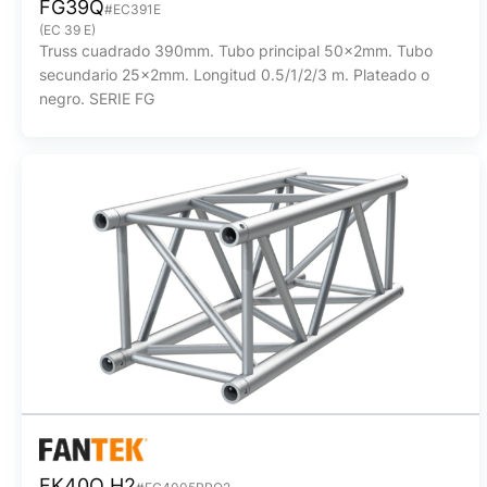
FG39Q
#EC391E
(EC 39 E)
Truss cuadrado 390mm. Tubo principal 50x2mm. Tubo
secundario 25x2mm. Longitud 0.5/1/2/3 m. Plateado o
negro. SERIE FG
FK40Q H2