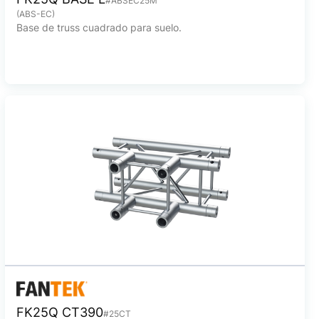
#ABSEC25M
(ABS-EC)
Base de truss cuadrado para suelo.
FK25Q CT390
#25CT