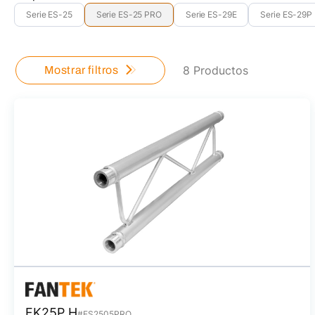
Serie ES-25
Serie ES-25 PRO
Serie ES-29E
Serie ES-29P
8 Productos
Mostrar filtros
FK25P H
#ES2505PRO