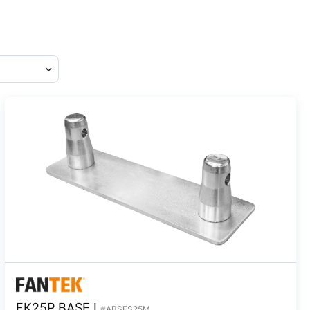
FK25P BASE L
#ABSES25M