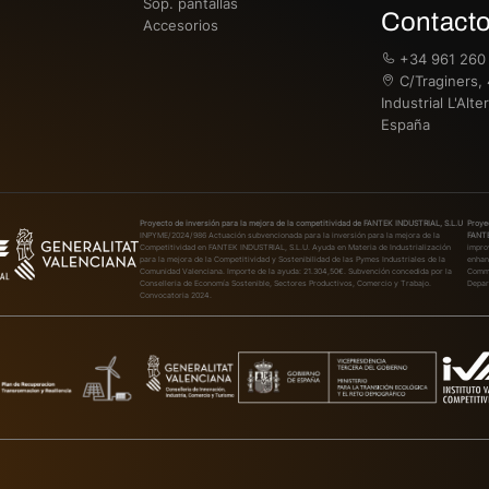
Sop. pantallas
Contact
Accesorios
+34 961 260
C/Traginers, 
Industrial L'Alt
España
Proyecto de inversión para la mejora de la competitividad de FANTEK INDUSTRIAL, S.L.U
Proye
INPYME/2024/986
Actuación subvencionada para la inversión para la mejora de la
FANTE
Competitividad en FANTEK INDUSTRIAL, S.L.U. Ayuda en Materia de Industrialización
impro
para la mejora de la Competitividad y Sostenibilidad de las Pymes Industriales de la
enhan
Comunidad Valenciana. Importe de la ayuda: 21.304,50€. Subvención concedida por la
Commu
Conselleria de Economía Sostenible, Sectores Productivos, Comercio y Trabajo.
Depar
Convocatoria 2024.