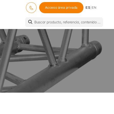
|
Acceso área privada
ES
EN