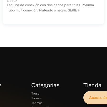
(25 D2)
Esquina de conexión con dos dados para truss. 250mm.
Tubo multiconexión. Plateado o negro. SERIE F
s
Categorías
Tienda
Truss
Acceso ár
Torres
Tarimas