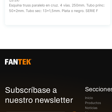
(25 SX)
Esquina truss paralelo en cruz. 4 vías. 250mm. Tubo princ:
50x2mm. Tubo sec: 13x1,5mm. Plata o negro. SERIE F
Subscríbase a
Seccione
nuestro newsletter
Inicio
Productos
Noticias