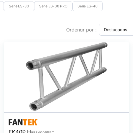
Serie ES-30
Serie ES-30 PRO
Serie ES-40
Ordenar por :
FK40P H
#ES4005PRO