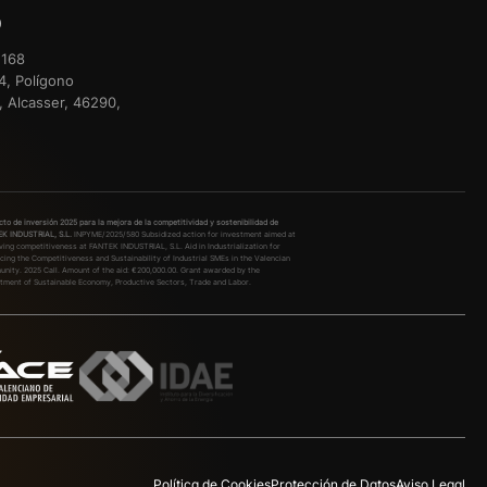
o
 168
4, Polígono
er, Alcasser, 46290,
cto de inversión 2025 para la mejora de la competitividad y sostenibilidad de
K INDUSTRIAL, S.L.
INPYME/2025/580
Subsidized action for investment aimed at
ving competitiveness at FANTEK INDUSTRIAL, S.L. Aid in Industrialization for
cing the Competitiveness and Sustainability of Industrial SMEs in the Valencian
nity. 2025 Call. Amount of the aid: €200,000.00. Grant awarded by the
tment of Sustainable Economy, Productive Sectors, Trade and Labor.
Política de Cookies
Protección de Datos
Aviso Legal