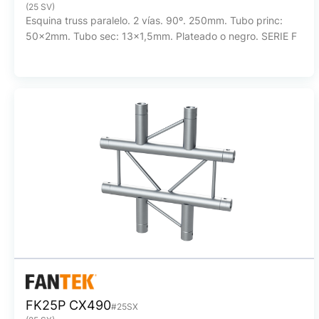
(25 SV)
Esquina truss paralelo. 2 vías. 90º. 250mm. Tubo princ:
50x2mm. Tubo sec: 13x1,5mm. Plateado o negro. SERIE F
FK25P CX490
#25SX