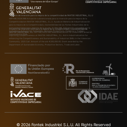
Proyecto de inversión para la mejora de la competitividad de FANTEK INDUSTRIAL, S.L.U
INPYME/2024/986
Actuación subvencionada para la inversión para la mejora de la
Competitividad en FANTEK INDUSTRIAL, S.L.U. Ayuda en Materia de Industrialización
para la mejora de la Competitividad y Sostenibilidad de las Pymes Industriales de la
Comunidad Valenciana. Importe de la ayuda: 21.304,50€. Subvención concedida por la
Proyecto de inversión 2025 para la mejora de la competitividad y sostenibilidad de
Conselleria de Economía Sostenible, Sectores Productivos, Comercio y Trabajo.
FANTEK INDUSTRIAL, S.L.
INPYME/2025/580
Subsidized action for investment aimed at
Convocatoria 2024.
improving competitiveness at FANTEK INDUSTRIAL, S.L. Aid in Industrialization for
enhancing the Competitiveness and Sustainability of Industrial SMEs in the Valencian
Community. 2025 Call. Amount of the aid: €200,000.00. Grant awarded by the
Department of Sustainable Economy, Productive Sectors, Trade and Labor.
© 2026 Fantek Industrial S.L.U. All Rights Reserved