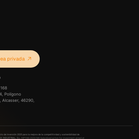
ea privada
o
 168
4, Polígono
er, Alcasser, 46290,
cto de inversión 2025 para la mejora de la competitividad y sostenibilidad de
K INDUSTRIAL, S.L.
INPYME/2025/580
Subsidized action for investment aimed at