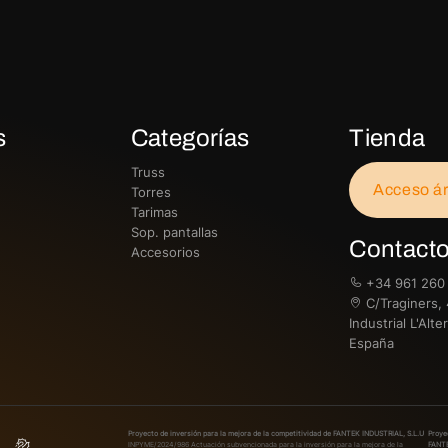
s
Categorías
Tienda
Truss
Acceso ár
Torres
Tarimas
Sop. pantallas
Contact
Accesorios
+34 961 260
C/Traginers, 
Industrial L'Alt
España
Proyecto de inversión para la mejora de la competitividad de FANTEK INDUSTRIAL, S.L.U
Proye
INPYME/2024/986
Actuación subvencionada para la inversión para la mejora de la
FANTE