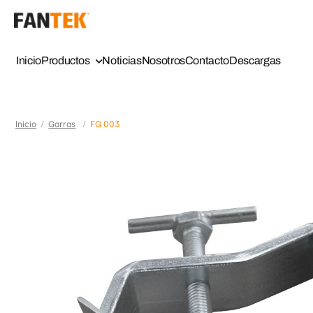
Inicio
Productos
Noticias
Nosotros
Contacto
Descargas
Inicio
Garras
FG 003