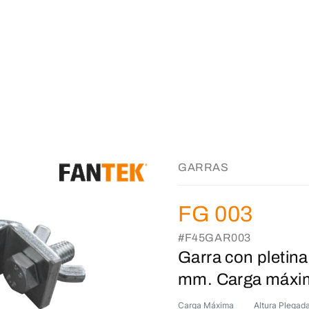
GARRAS
FG 003
#F45GAR003
Garra con pletina
mm. Carga máxim
Carga Máxima
Altura Plegad